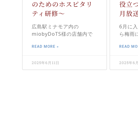
のためのホスピタリ
役立
ティ研修～
月放送
広島駅ミナモア内の
6月に
miobyDoTS様の店舗内で
ら梅雨
READ MORE »
READ MO
2025年6月11日
2025年6