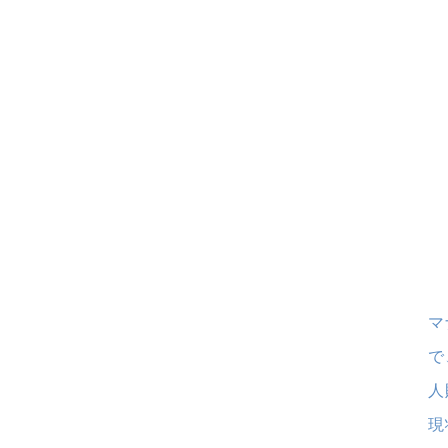
マ
で
人
現