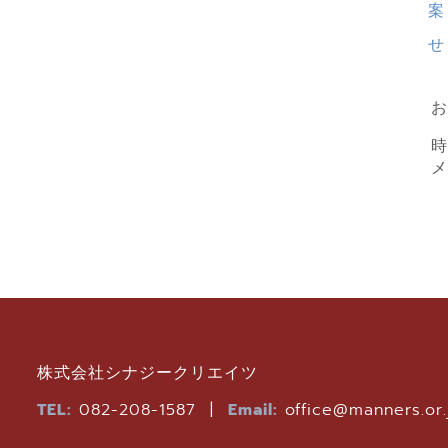
案
せ
お
株式会社シナジークリエイツ
TEL:
082-208-1587 |
Email:
office@manners.or.