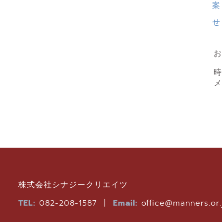
案
せ
お
株式会社シナジークリエイツ
TEL:
082-208-1587 |
Email:
office@manners.or.