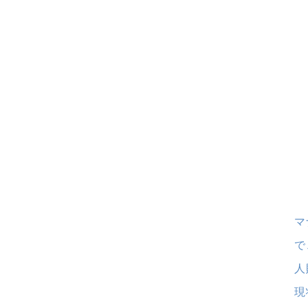
マ
で
人
現