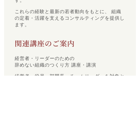
す。
これらの経験と最新の若者動向をもとに、 組織
の定着・活躍を支えるコンサルティングを提供し
ます。
関連講座のご案内
経営者・リーダーのための
辞めない組織のつくり方 講座・講演
経営者・役員・部門長・チームリーダーを対象と
した実践的な講座や、各種団体・イベント向けの
講演も承っております。
対象：経営者・役員・部門長・チームリーダー
形式：90分／180分／1日集中／３ケ月コース
（実践型）
内容例：
若手が辞める本当の理由（データと事例）
世代間ギャップを超えるコミュニケーション
設計