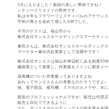
5月に入りました！新緑の美しい季節ですね！
シナジークリエイツの野村です。
私は今年もフラワーフェスティバルのアナウンス
平和の尊さを改めて感じたGWでした。
今月のゲストは、福山市から
株式会社サンエスホールディングスマーケティン
兼田さんは、株式会社サンエスホールディングス
マーケター兼社内起業家として活躍中です！
株式会社サンエスは福山市神辺町にある創業93
繊維業として創業し、作業服をメインに製造メー
扇風機のついた作業服ってありますよね
あれってサンエスさんの考案なのだそうですよ♪
他、電子部品、複写機、スマホのカメラや、水に
製造のプロフェッショナルですが、販売は代理店
販売も自社でできるように
また、サンエスホールディングスの知名度を全国