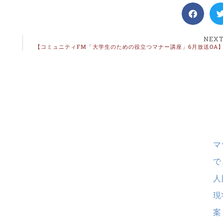
NEX
【コミュニティFM「大学生のための役立つマナー講座」6月放送OA
マ
で
人
現
案