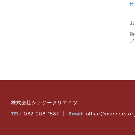
せ
お
株式会社シナジークリエイツ
TEL:
082-208-1587 |
Email:
office@manners.or.